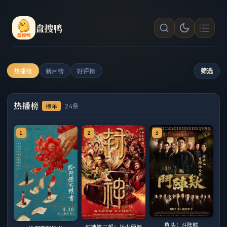
盘搜鸭
热播榜
新片榜
好评榜
筛选
热播榜
榜单
24条
1
2
3
角头：斗阵欸
封神第二部：战火西岐