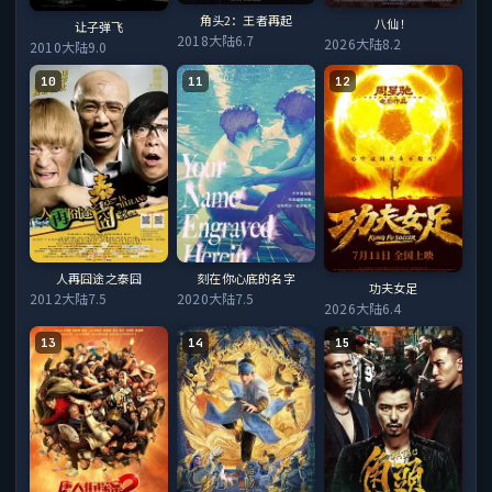
角头2：王者再起
八仙！
让子弹飞
2018
大陆
6.7
2026
大陆
8.2
2010
大陆
9.0
10
11
12
人再囧途之泰囧
刻在你心底的名字
功夫女足
2012
大陆
7.5
2020
大陆
7.5
2026
大陆
6.4
13
14
15