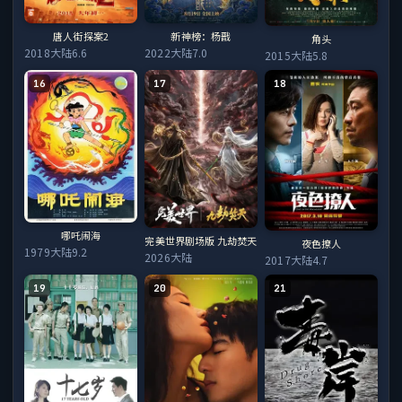
唐人街探案2
新神榜：杨戬
角头
2018
大陆
6.6
2022
大陆
7.0
2015
大陆
5.8
16
17
18
哪吒闹海
完美世界剧场版 九劫焚天
夜色撩人
1979
大陆
9.2
2026
大陆
2017
大陆
4.7
19
20
21